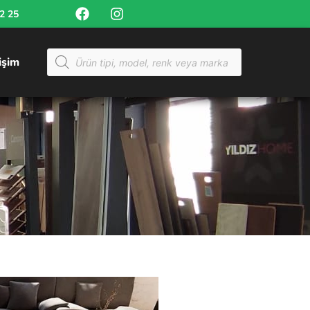
52 25
tişim