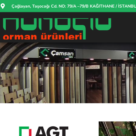
Çağlayan, Taşocağı Cd. NO: 79/A –79/B KAĞITHANE / İSTANB