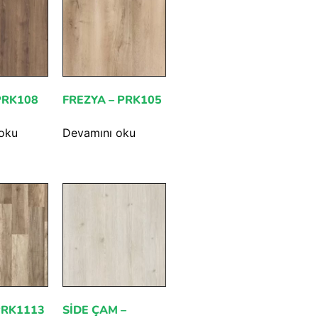
PRK108
FREZYA – PRK105
oku
Devamını oku
PRK1113
SIDE ÇAM –