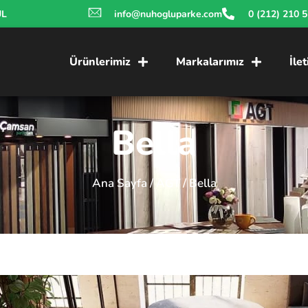
UL
info@nuhogluparke.com
0 (212) 210 
Ürünlerimiz
Markalarımız
İle
Bella
Ana Sayfa
/
AGT
/ Bella