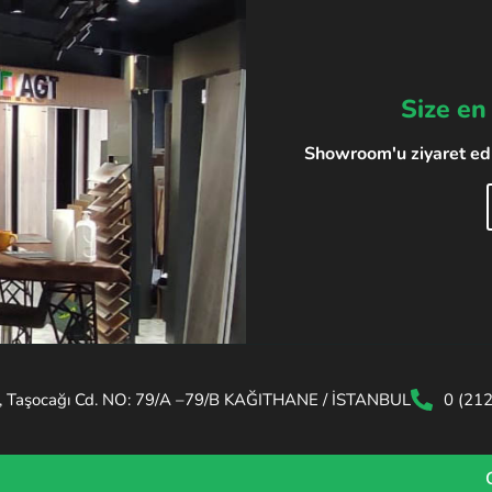
Size en
Showroom'u ziyaret edin
, Taşocağı Cd. NO: 79/A –79/B KAĞITHANE / İSTANBUL
0 (21