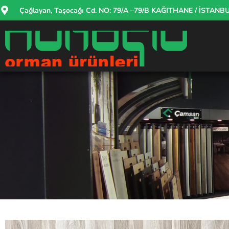
Çağlayan, Taşocağı Cd. NO: 79/A –79/B KAĞITHANE / İSTANB