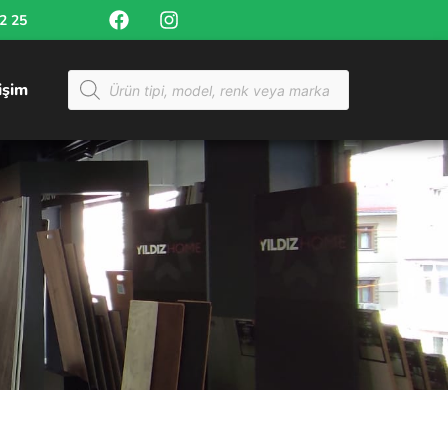
52 25
tişim