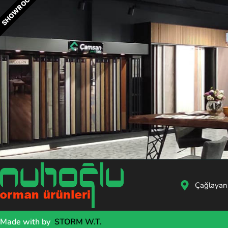
SHOWROOM
Çağlayan
Made with
by
STORM W.T.