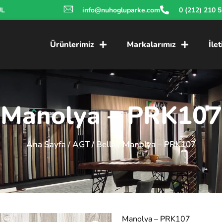
UL
info@nuhogluparke.com
0 (212) 210 
Ürünlerimiz
Markalarımız
İle
Manolya – PRK107
Ana Sayfa
/
AGT
/
Bella
/ Manolya – PRK107
Manolya – PRK107