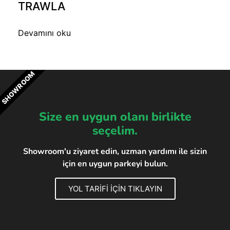
TRAWLA
Devamını oku
SHOWROOM
Size en uygun olanı birlikte
seçelim.
Showroom'u ziyaret edin, uzman yardımı ile sizin
için en uygun parkeyi bulun.
YOL TARİFİ İÇİN TIKLAYIN