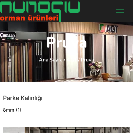
Pruva
Ana Sayfa
/
AGT
/ Pruva
Parke Kalınlığı
8mm
(1)