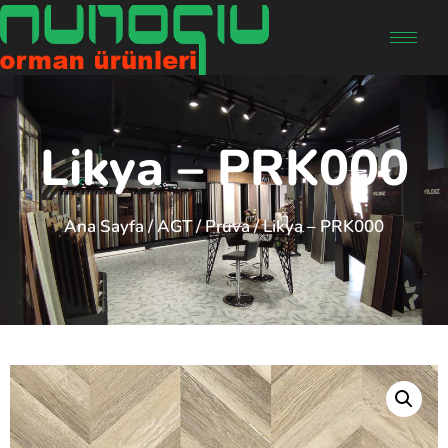
Likya – PRK000
Ana Sayfa
/
AGT
/
Pruva
/ Likya – PRK000