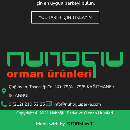
için en uygun parkeyi bulun.
YOL TARİFİ İÇİN TIKLAYIN
Çağlayan, Taşocağı Cd. NO: 79/A –79/B KAĞITHANE /
İSTANBUL
0 (212) 210 52 25
info@nuhogluparke.com
Copyright © 2021 Nuhoğlu Parke ve Orman Ürünleri.
Made with
by
STORM W.T.