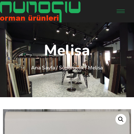
Melisa
Ana Sayfa
/
Süpürgelik
/ Melisa