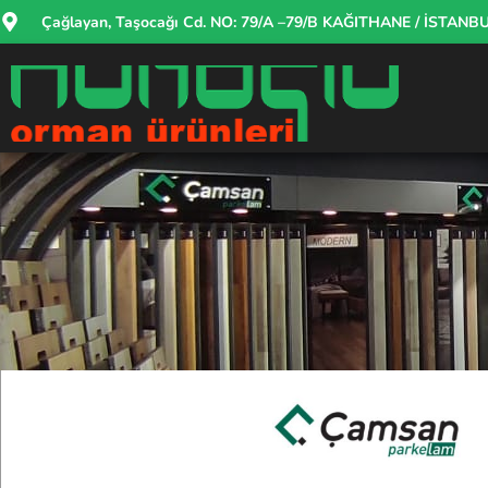
Çağlayan, Taşocağı Cd. NO: 79/A –79/B KAĞITHANE / İSTANB