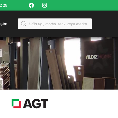
52 25
tişim