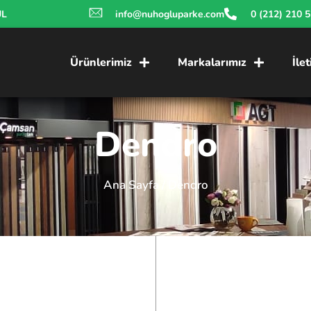
UL
info@nuhogluparke.com
0 (212) 210 
Ürünlerimiz
Markalarımız
İle
Dendro
Ana Sayfa
/ Dendro