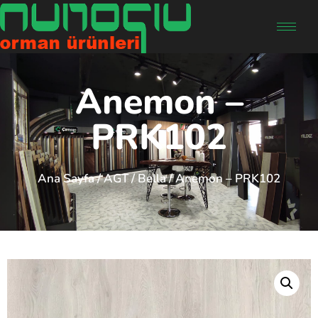
Anemon –
PRK102
Ana Sayfa
/
AGT
/
Bella
/ Anemon – PRK102