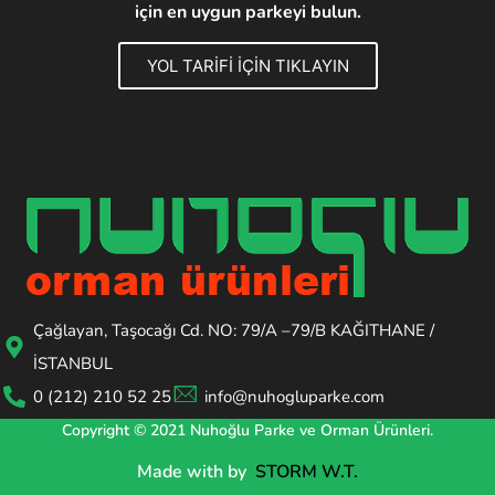
için en uygun parkeyi bulun.
YOL TARİFİ İÇİN TIKLAYIN
Çağlayan, Taşocağı Cd. NO: 79/A –79/B KAĞITHANE /
İSTANBUL
0 (212) 210 52 25
info@nuhogluparke.com
Copyright © 2021 Nuhoğlu Parke ve Orman Ürünleri.
Made with
by
STORM W.T.