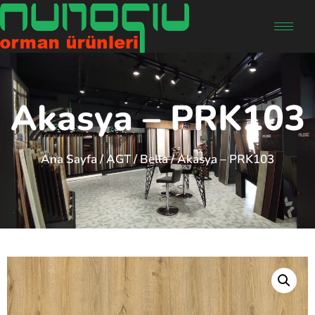
Akasya – PRK103
Ana Sayfa
/
AGT
/
Bella
/ Akasya – PRK103