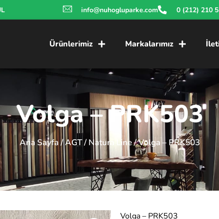
UL
info@nuhogluparke.com
0 (212) 210 
Ürünlerimiz
Markalarımız
İle
Volga – PRK503
Ana Sayfa
/
AGT
/
Natura Line
/ Volga – PRK503
Volga – PRK503