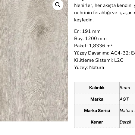
Nehirler, her akışta kendini
nehrinin ferahlığı ve iç açan
keşfedin.
En: 191 mm
Boy: 1200 mm
Paket: 1,8336 m²
Yüzey Dayanımı: AC4-32: Ev
Kilitleme Sistemi: L2C
Yüzey: Natura
Kalınlık
8mm
Marka
AGT
Marka Serisi
Natura 
Kenar
Derzli