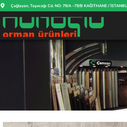
Çağlayan, Taşocağı Cd. NO: 79/A –79/B KAĞITHANE / İSTANB