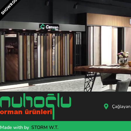
SHOWROOM
Çağlayan
Made with
by
STORM W.T.