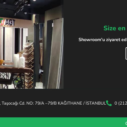
Size en
Showroom'u ziyaret edin
, Taşocağı Cd. NO: 79/A –79/B KAĞITHANE / İSTANBUL
0 (21