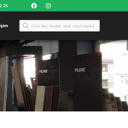
52 25
tişim