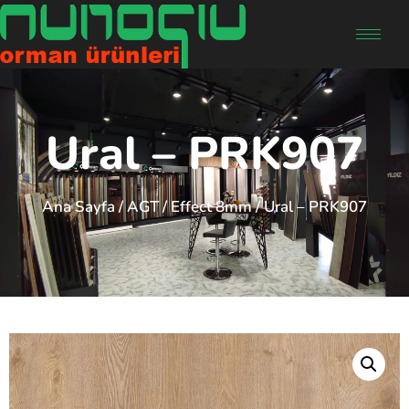
Ural – PRK907
Ana Sayfa
/
AGT
/
Effect 8mm
/ Ural – PRK907