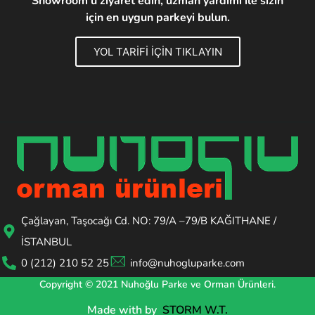
Showroom'u ziyaret edin, uzman yardımı ile sizin
için en uygun parkeyi bulun.
YOL TARİFİ İÇİN TIKLAYIN
Çağlayan, Taşocağı Cd. NO: 79/A –79/B KAĞITHANE /
İSTANBUL
0 (212) 210 52 25
info@nuhogluparke.com
Copyright © 2021 Nuhoğlu Parke ve Orman Ürünleri.
Made with
by
STORM W.T.