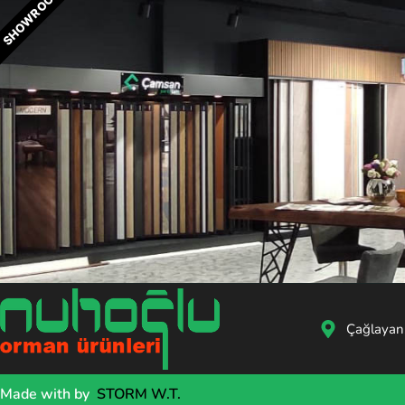
SHOWROOM
Çağlayan
Made with
by
STORM W.T.