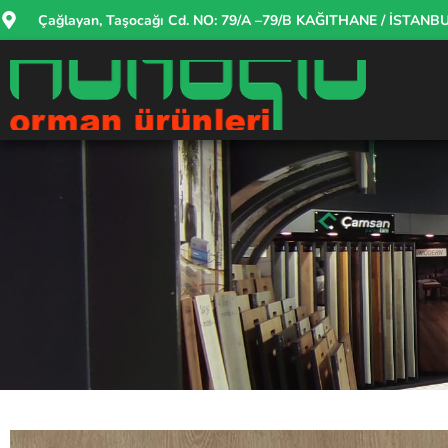
Çağlayan, Taşocağı Cd. NO: 79/A –79/B KAĞITHANE / İSTANB