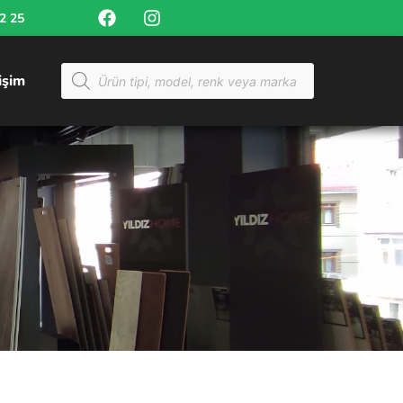
52 25
tişim