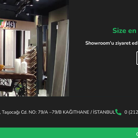
Size en
Showroom'u ziyaret edin
, Taşocağı Cd. NO: 79/A –79/B KAĞITHANE / İSTANBUL
0 (21