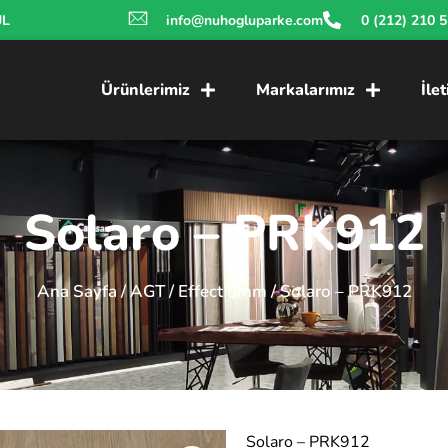
UL
info@nuhogluparke.com
0 (212) 210 
Ürünlerimiz
Markalarımız
İle
Solaro – PRK912
Ana Sayfa
/
AGT
/
Effect 8mm
/ Solaro – PRK912
Solaro – PRK912