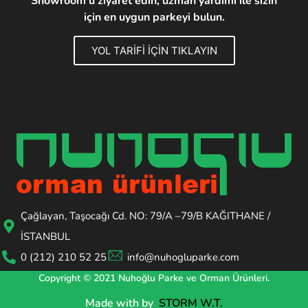
Showroom'u ziyaret edin, uzman yardımı ile sizin
için en uygun parkeyi bulun.
YOL TARİFİ İÇİN TIKLAYIN
Çağlayan, Taşocağı Cd. NO: 79/A –79/B KAĞITHANE /
İSTANBUL
0 (212) 210 52 25
info@nuhogluparke.com
Copyright © 2021 Nuhoğlu Parke ve Orman Ürünleri.
Made with
by
STORM W.T.