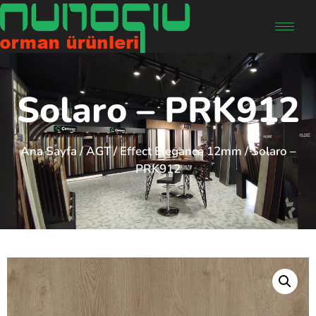
Solaro – PRK912
Ana Sayfa
/
AGT
/
Effect Elegance 12mm
/ Solaro –
PRK912