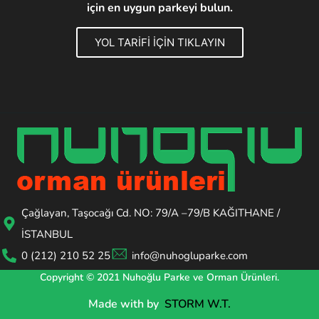
için en uygun parkeyi bulun.
YOL TARİFİ İÇİN TIKLAYIN
Çağlayan, Taşocağı Cd. NO: 79/A –79/B KAĞITHANE /
İSTANBUL
0 (212) 210 52 25
info@nuhogluparke.com
Copyright © 2021 Nuhoğlu Parke ve Orman Ürünleri.
Made with
by
STORM W.T.