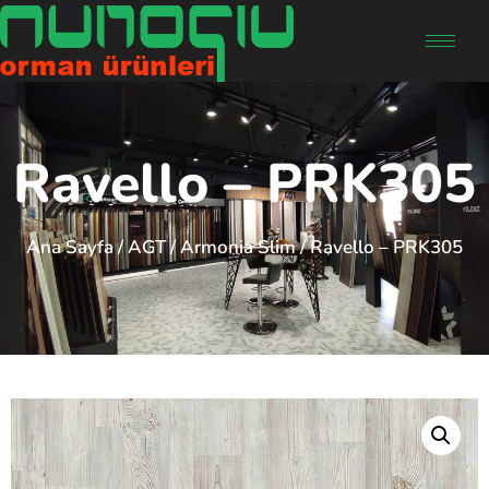
Ravello – PRK305
Ana Sayfa
/
AGT
/
Armonia Slim
/ Ravello – PRK305