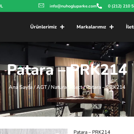
UL
info@nuhogluparke.com
0 (212) 210 
Ürünlerimiz
Markalarımız
İle
Patara – PRK214
Ana Sayfa
/
AGT
/
Natura Select
/ Patara – PRK214
Patara – PRK214