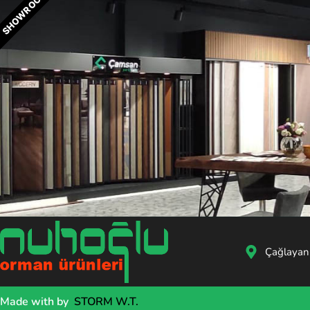
SHOWROOM
Çağlayan
Made with
by
STORM W.T.