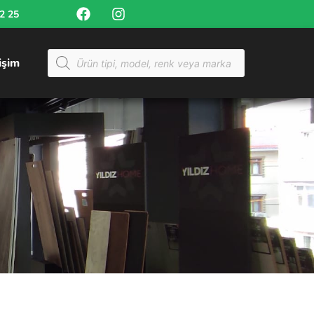
52 25
tişim