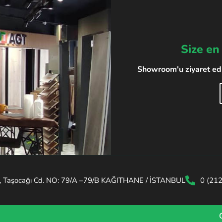
Size en
Showroom'u ziyaret edin
, Taşocağı Cd. NO: 79/A –79/B KAĞITHANE / İSTANBUL
0 (21