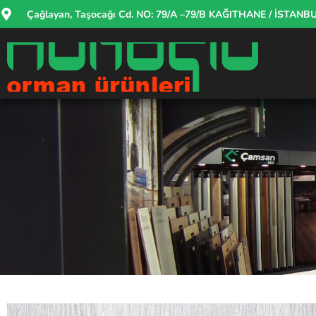
Çağlayan, Taşocağı Cd. NO: 79/A –79/B KAĞITHANE / İSTANB