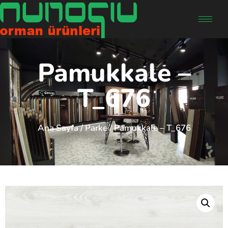
Pamukkale –
T_676
Ana Sayfa
/
Parke
/ Pamukkale – T_676