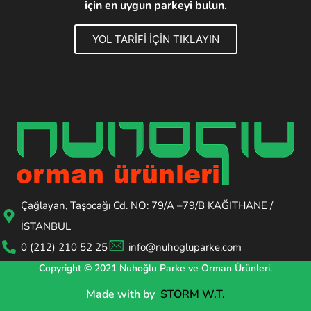
için en uygun parkeyi bulun.
YOL TARİFİ İÇİN TIKLAYIN
Çağlayan, Taşocağı Cd. NO: 79/A –79/B KAĞITHANE /
İSTANBUL
0 (212) 210 52 25
info@nuhogluparke.com
Copyright © 2021 Nuhoğlu Parke ve Orman Ürünleri.
Made with
by
STORM W.T.