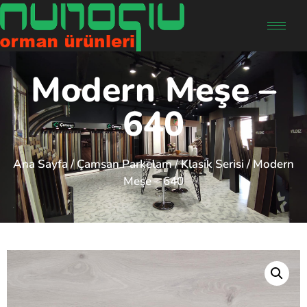
Modern Meşe –
640
Ana Sayfa
/
Çamsan Parkelam
/
Klasik Serisi
/ Modern
Meşe – 640