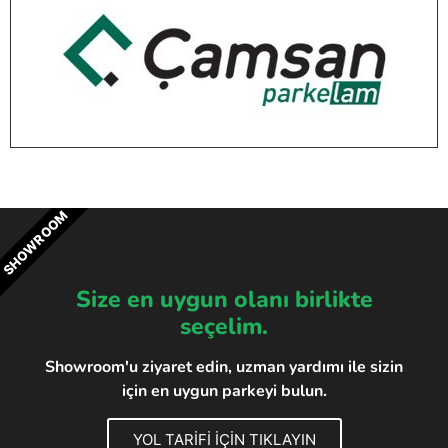
SHOWROOM
Size en uygun olanı birlikte
seçelim.
Showroom'u ziyaret edin, uzman yardımı ile sizin
için en uygun parkeyi bulun.
YOL TARİFİ İÇİN TIKLAYIN