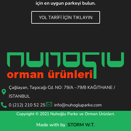
için en uygun parkeyi bulun.
YOL TARİFİ İÇİN TIKLAYIN
Çağlayan, Taşocağı Cd. NO: 79/A –79/B KAĞITHANE /
İSTANBUL
0 (212) 210 52 25
info@nuhogluparke.com
Copyright © 2021 Nuhoğlu Parke ve Orman Ürünleri.
Made with
by
STORM W.T.