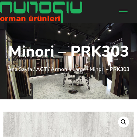
Minori – PRK303
Ana Sayfa
/
AGT
/
Armonia Large
/ Minori – PRK303