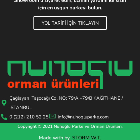
Showroom'u ziyaret edin, uzman yardımı ile sizin
için en uygun parkeyi bulun.
YOL TARİFİ İÇİN TIKLAYIN
Çağlayan, Taşocağı Cd. NO: 79/A –79/B KAĞITHANE /
İSTANBUL
0 (212) 210 52 25
info@nuhogluparke.com
Copyright © 2021 Nuhoğlu Parke ve Orman Ürünleri.
Made with
by
STORM W.T.