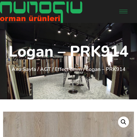
Logan – PRK914
Ana Sayfa
/
AGT
/
Effect 8mm
/ Logan – PRK914