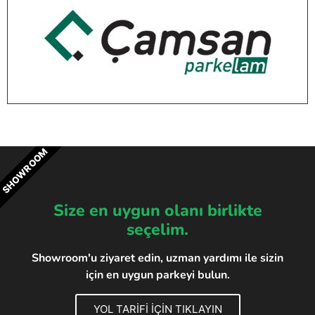
SHOWROOM
Size en uygun olanı birlikte
seçelim.
Showroom'u ziyaret edin, uzman yardımı ile sizin
için en uygun parkeyi bulun.
YOL TARİFİ İÇİN TIKLAYIN