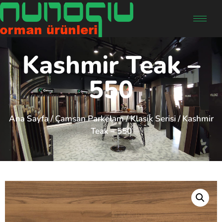
Kashmir Teak –
550
Ana Sayfa
/
Çamsan Parkelam
/
Klasik Serisi
/ Kashmir
Teak – 550