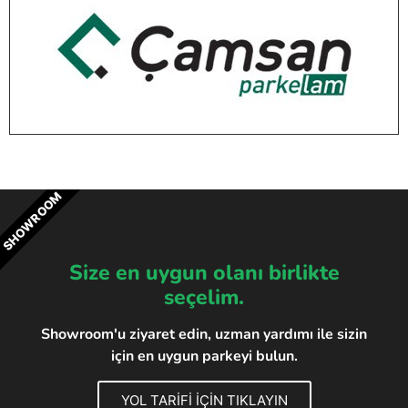
SHOWROOM
Size en uygun olanı birlikte
seçelim.
Showroom'u ziyaret edin, uzman yardımı ile sizin
için en uygun parkeyi bulun.
YOL TARİFİ İÇİN TIKLAYIN