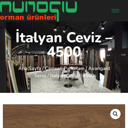
İtalyan Ceviz –
4500
Ana Sayfa
/
Çamsan Parkelam
/
Avangard
Serisi
/ İtalyan Ceviz – 4500