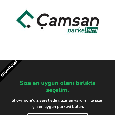
SHOWROOM
Size en uygun olanı birlikte
seçelim.
Showroom'u ziyaret edin, uzman yardımı ile sizin
için en uygun parkeyi bulun.