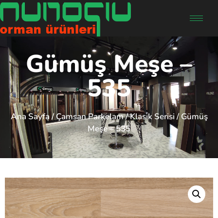
Gümüş Meşe –
535
Ana Sayfa
/
Çamsan Parkelam
/
Klasik Serisi
/ Gümüş
Meşe – 535