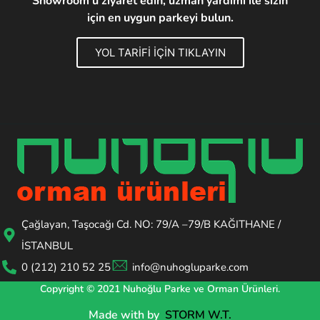
Showroom'u ziyaret edin, uzman yardımı ile sizin
için en uygun parkeyi bulun.
YOL TARİFİ İÇİN TIKLAYIN
Çağlayan, Taşocağı Cd. NO: 79/A –79/B KAĞITHANE /
İSTANBUL
0 (212) 210 52 25
info@nuhogluparke.com
Copyright © 2021 Nuhoğlu Parke ve Orman Ürünleri.
Made with
by
STORM W.T.