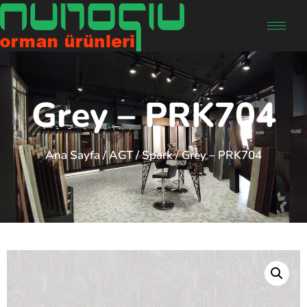
Grey – PRK704
Ana Sayfa
/
AGT
/
Spark
/ Grey – PRK704