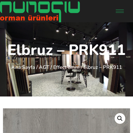
Elbruz – PRK911
Ana Sayfa
/
AGT
/
Effect 8mm
/ Elbruz – PRK911