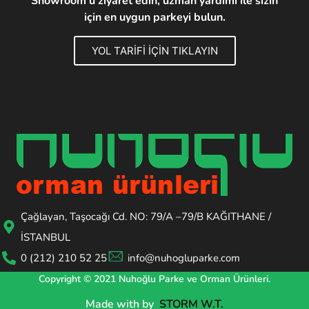
Showroom'u ziyaret edin, uzman yardımı ile sizin
için en uygun parkeyi bulun.
YOL TARİFİ İÇİN TIKLAYIN
Çağlayan, Taşocağı Cd. NO: 79/A –79/B KAĞITHANE /
İSTANBUL
0 (212) 210 52 25
info@nuhogluparke.com
Copyright © 2021 Nuhoğlu Parke ve Orman Ürünleri.
Made with
by
STORM W.T.