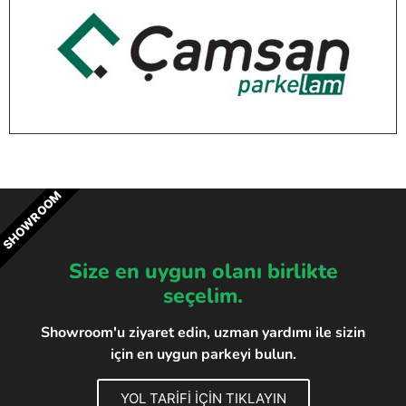
SHOWROOM
Size en uygun olanı birlikte
seçelim.
Showroom'u ziyaret edin, uzman yardımı ile sizin
için en uygun parkeyi bulun.
YOL TARİFİ İÇİN TIKLAYIN