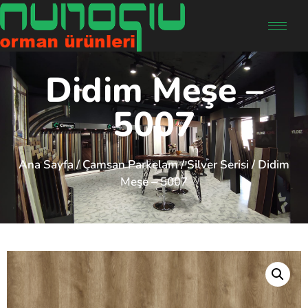
Didim Meşe –
5007
Ana Sayfa
/
Çamsan Parkelam
/
Silver Serisi
/ Didim
Meşe – 5007