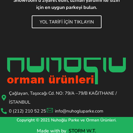
Showroom'u ziyaret edin, uzman yardımı ile sizin
için en uygun parkeyi bulun.
YOL TARİFİ İÇİN TIKLAYIN
Çağlayan, Taşocağı Cd. NO: 79/A –79/B KAĞITHANE /
İSTANBUL
0 (212) 210 52 25
info@nuhogluparke.com
Copyright © 2021 Nuhoğlu Parke ve Orman Ürünleri.
Made with
by
STORM W.T.