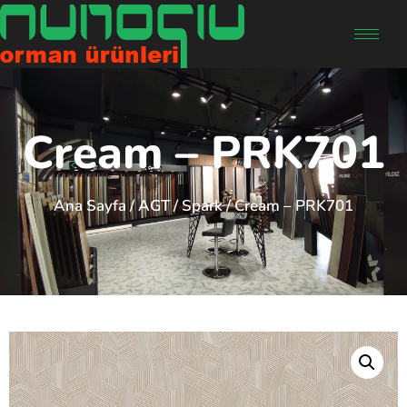
Cream – PRK701
Ana Sayfa
/
AGT
/
Spark
/ Cream – PRK701