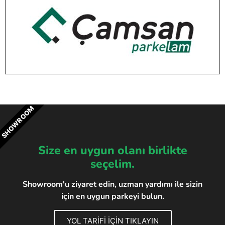
SHOWROOM
Size en uygun olanı birlikte
seçelim.
Showroom'u ziyaret edin, uzman yardımı ile sizin
için en uygun parkeyi bulun.
YOL TARİFİ İÇİN TIKLAYIN