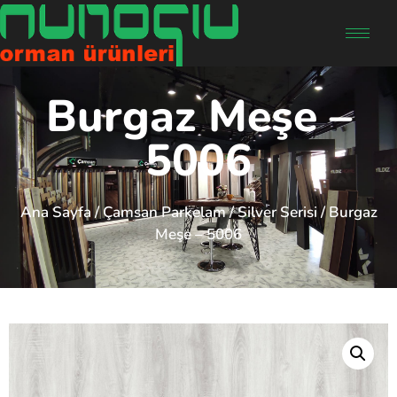
Burgaz Meşe –
5006
Ana Sayfa
/
Çamsan Parkelam
/
Silver Serisi
/ Burgaz
Meşe – 5006