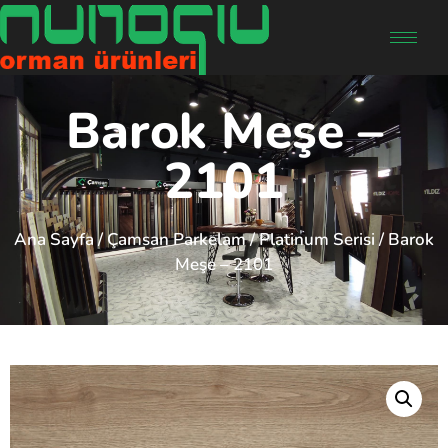
Barok Meşe –
2101
Ana Sayfa
/
Çamsan Parkelam
/
Platinum Serisi
/ Barok
Meşe – 2101