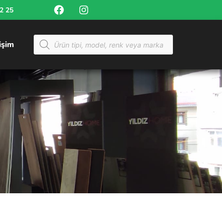
52 25
tişim