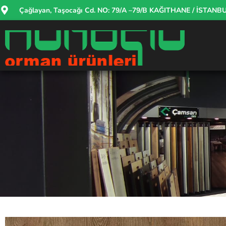
Çağlayan, Taşocağı Cd. NO: 79/A –79/B KAĞITHANE / İSTANB