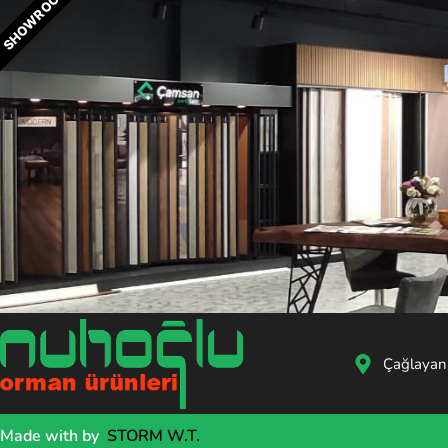
SHOWROOM
Çağlayan
Made with
by
STORM W.T.