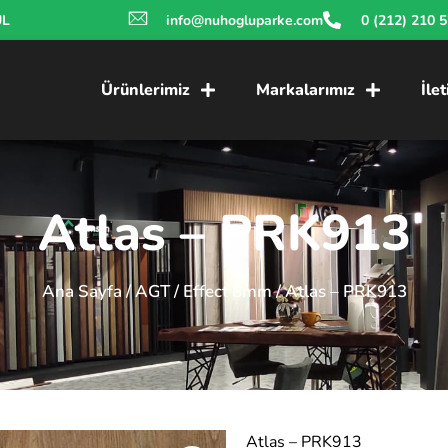
UL
info@nuhogluparke.com
0 (212) 210 
Ürünlerimiz
Markalarımız
İle
Atlas – PRK913
Ana Sayfa
/
AGT
/
Effect 8mm
/ Atlas – PRK913
Atlas – PRK913