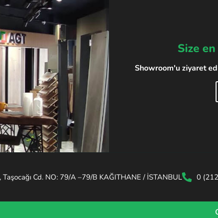
Size en
Showroom'u ziyaret edin
, Taşocağı Cd. NO: 79/A –79/B KAĞITHANE / İSTANBUL
0 (21