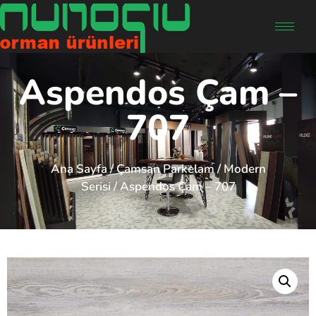
Aspendos Çam –
707
Ana Sayfa
/
Çamsan Parkelam
/
Modern
Serisi
/ Aspendos Çam – 707