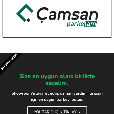
SHOWROOM
Size en uygun olanı birlikte
seçelim.
Showroom'u ziyaret edin, uzman yardımı ile sizin
için en uygun parkeyi bulun.
YOL TARİFİ İÇİN TIKLAYIN