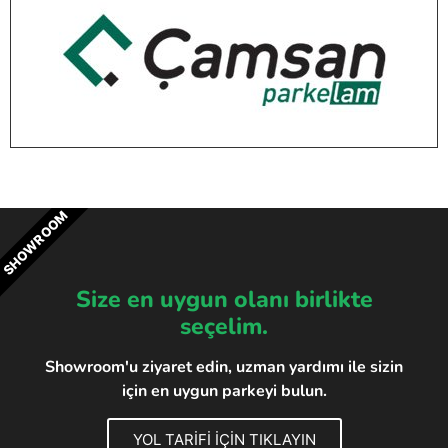
SHOWROOM
Size en uygun olanı birlikte
seçelim.
Showroom'u ziyaret edin, uzman yardımı ile sizin
için en uygun parkeyi bulun.
YOL TARİFİ İÇİN TIKLAYIN