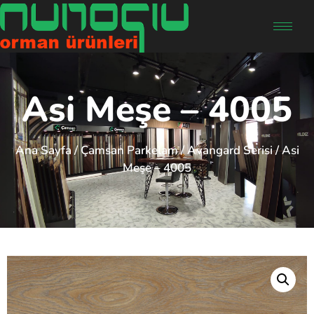
Asi Meşe – 4005
Ana Sayfa
/
Çamsan Parkelam
/
Avangard Serisi
/ Asi
Meşe – 4005