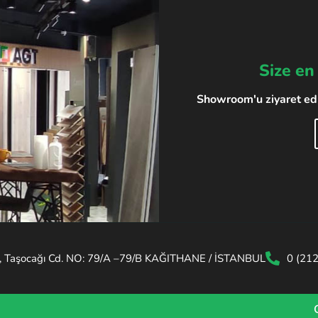
Size en
Showroom'u ziyaret edin
, Taşocağı Cd. NO: 79/A –79/B KAĞITHANE / İSTANBUL
0 (21