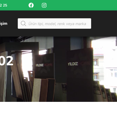
52 25
tişim
02