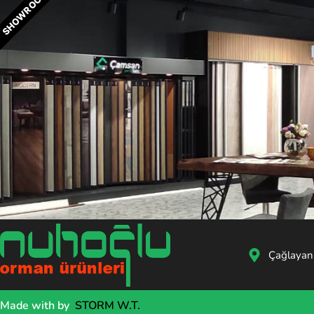
SHOWROOM
Çağlayan
Made with
by
STORM W.T.