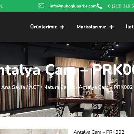
UL
info@nuhogluparke.com
0 (212) 210 
Ürünlerimiz
Markalarımız
İle
ntalya Çam – PRK0
Ana Sayfa
/
AGT
/
Natura Select
/ Antalya Çam – PRK002
Antalya Çam – PRK002