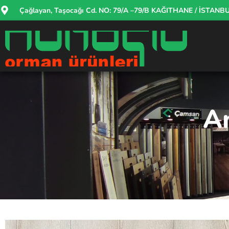
Çağlayan, Taşocağı Cd. NO: 79/A –79/B KAĞITHANE / İSTANB
A