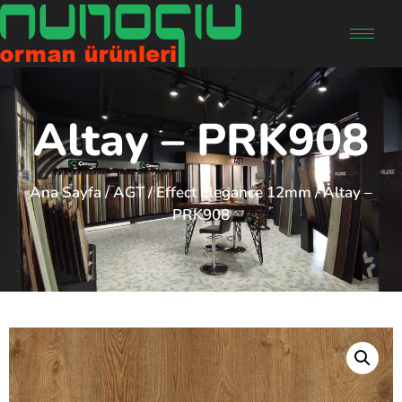
Altay – PRK908
Ana Sayfa
/
AGT
/
Effect Elegance 12mm
/ Altay –
PRK908