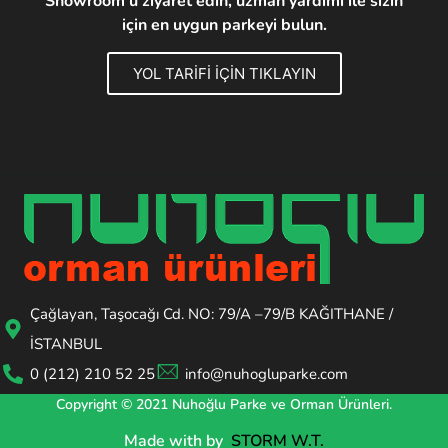
Showroom'u ziyaret edin, uzman yardımı ile sizin
için en uygun parkeyi bulun.
YOL TARİFİ İÇİN TIKLAYIN
Çağlayan, Taşocağı Cd. NO: 79/A –79/B KAĞITHANE /
İSTANBUL
0 (212) 210 52 25
info@nuhogluparke.com
Copyright © 2021 Nuhoğlu Parke ve Orman Ürünleri.
Made with
by
STORM W.T.