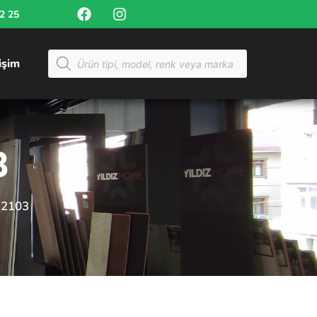
52 25
tişim
3
 2103