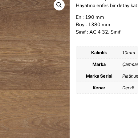
Hayatına enfes bir detay kat
En : 190 mm
Boy : 1380 mm
Sınıf : AC 4 32. Sınıf
Kalınlık
10mm
Marka
Çamsan
Marka Serisi
Platinu
Kenar
Derzli