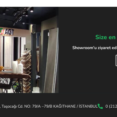
Size en
Showroom'u ziyaret edin
, Taşocağı Cd. NO: 79/A –79/B KAĞITHANE / İSTANBUL
0 (21