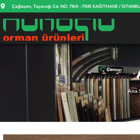
Çağlayan, Taşocağı Cd. NO: 79/A –79/B KAĞITHANE / İSTANB
Ana 