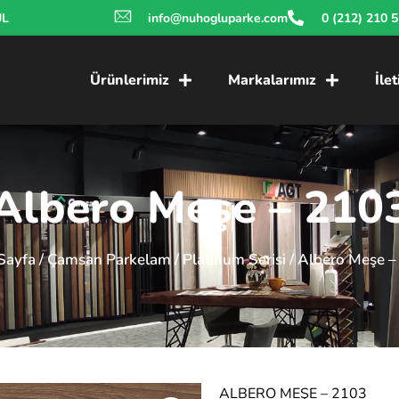
UL
info@nuhogluparke.com
0 (212) 210 
Ürünlerimiz
Markalarımız
İle
Albero Meşe – 210
Sayfa
/
Çamsan Parkelam
/
Platinum Serisi
/ Albero Meşe –
ALBERO MEŞE – 2103