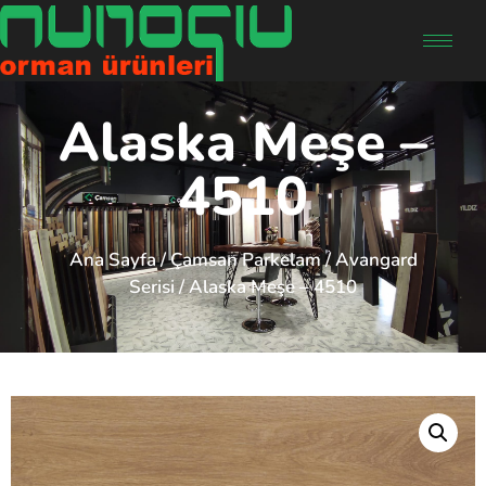
Alaska Meşe –
4510
Ana Sayfa
/
Çamsan Parkelam
/
Avangard
Serisi
/ Alaska Meşe – 4510