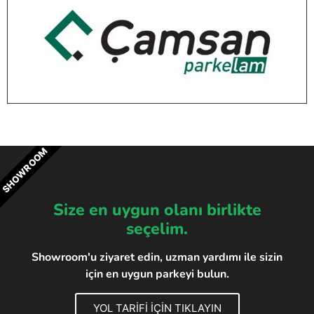
SHOWROOM
Size en uygun olanı birlikte
seçelim.
Showroom'u ziyaret edin, uzman yardımı ile sizin
için en uygun parkeyi bulun.
YOL TARİFİ İÇİN TIKLAYIN